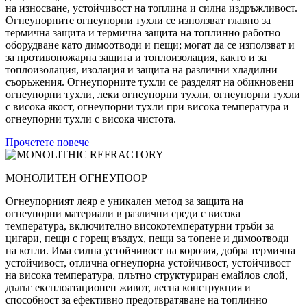
на износване, устойчивост на топлина и силна издръжливост.
Огнеупорните огнеупорни тухли се използват главно за
термична защита и термична защита на топлинно работно
оборудване като димоотводи и пещи; могат да се използват и
за противопожарна защита и топлоизолация, както и за
топлоизолация, изолация и защита на различни хладилни
съоръжения. Огнеупорните тухли се разделят на обикновени
огнеупорни тухли, леки огнеупорни тухли, огнеупорни тухли
с висока якост, огнеупорни тухли при висока температура и
огнеупорни тухли с висока чистота.
Прочетете повече
МОНОЛИТЕН ОГНЕУПООР
Огнеупорният леяр е уникален метод за защита на
огнеупорни материали в различни среди с висока
температура, включително високотемпературни тръби за
цигари, пещи с горещ въздух, пещи за топене и димоотводи
на котли. Има силна устойчивост на корозия, добра термична
устойчивост, отлична огнеупорна устойчивост, устойчивост
на висока температура, плътно структуриран емайлов слой,
дълъг експлоатационен живот, лесна конструкция и
способност за ефективно предотвратяване на топлинно