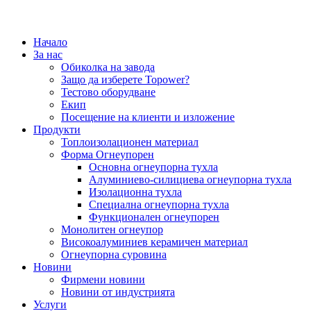
Начало
За нас
Обиколка на завода
Защо да изберете Topower?
Тестово оборудване
Екип
Посещение на клиенти и изложение
Продукти
Топлоизолационен материал
Форма Огнеупорен
Основна огнеупорна тухла
Алуминиево-силициева огнеупорна тухла
Изолационна тухла
Специална огнеупорна тухла
Функционален огнеупорен
Монолитен огнеупор
Високоалуминиев керамичен материал
Огнеупорна суровина
Новини
Фирмени новини
Новини от индустрията
Услуги