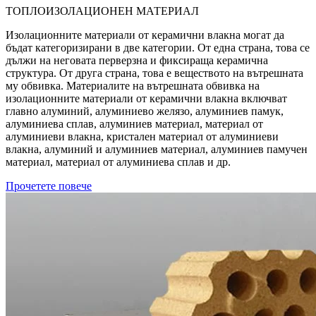
ТОПЛОИЗОЛАЦИОНЕН МАТЕРИАЛ
Изолационните материали от керамични влакна могат да
бъдат категоризирани в две категории. От една страна, това се
дължи на неговата перверзна и фиксираща керамична
структура. От друга страна, това е веществото на вътрешната
му обвивка. Материалите на вътрешната обвивка на
изолационните материали от керамични влакна включват
главно алуминий, алуминиево желязо, алуминиев памук,
алуминиева сплав, алуминиев материал, материал от
алуминиеви влакна, кристален материал от алуминиеви
влакна, алуминий и алуминиев материал, алуминиев памучен
материал, материал от алуминиева сплав и др.
Прочетете повече