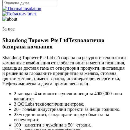
За нас
Shandong Topower Pte Ltd
Технологично
базирана компания
Shandong Topower Pte Ltd е базирана на ресурси и технологии
компания с комбинация от глобален опит и местни познания,
целяща да доставя гама от огнеупорни продукти, инсталация
и решения за глобалните предприятия за желязо, стомана,
цветни метали, цимент, стъкло, инсинератори, енергетика,
Нефтохимическа и друга промишлена пещ.
2 завода с 4 комплекта тунелни пещи за 4000,000 тона
капацитет
3 QC Labs технологични центрове.
20+ големи индустриални проекти за пещи годишно.
23+години опит, фокусирани върху областта на
огнеупорите
100+ клиенти в чужбина в 50+ страни.