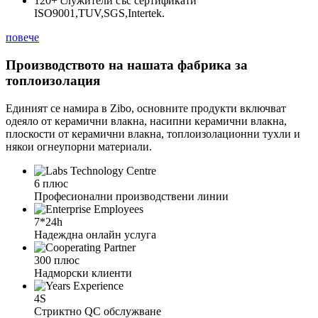
120+ служители със сертификати
ISO9001,TUV,SGS,Intertek.
повече
Производството на нашата фабрика за
топлоизолация
Единият се намира в Zibo, основните продукти включват
одеяло от керамични влакна, насипни керамични влакна,
плоскости от керамични влакна, топлоизолационни тухли и
някои огнеупорни материали.
6 плюс
Професионални производствени линии
7*24h
Надеждна онлайн услуга
300 плюс
Надморски клиенти
4S
Стриктно QC обслужване