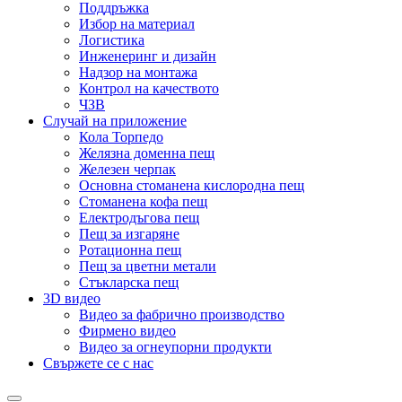
Поддръжка
Избор на материал
Логистика
Инженеринг и дизайн
Надзор на монтажа
Контрол на качеството
ЧЗВ
Случай на приложение
Кола Торпедо
Желязна доменна пещ
Железен черпак
Основна стоманена кислородна пещ
Стоманена кофа пещ
Електродъгова пещ
Пещ за изгаряне
Ротационна пещ
Пещ за цветни метали
Стъкларска пещ
3D видео
Видео за фабрично производство
Фирмено видео
Видео за огнеупорни продукти
Свържете се с нас