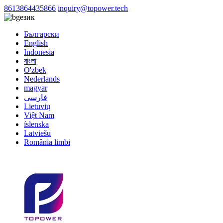
8613864435866
inquiry@topower.tech
език
Български
English
Indonesia
বাংলা
O'zbek
Nederlands
magyar
فارسی
Lietuvių
Việt Nam
íslenska
Latviešu
România limbi