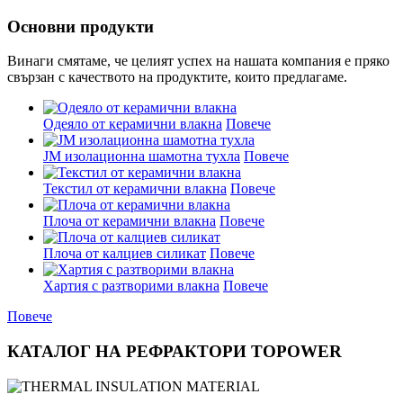
Основни продукти
Винаги смятаме, че целият успех на нашата компания е пряко
свързан с качеството на продуктите, които предлагаме.
Одеяло от керамични влакна
Повече
JM изолационна шамотна тухла
Повече
Текстил от керамични влакна
Повече
Плоча от керамични влакна
Повече
Плоча от калциев силикат
Повече
Хартия с разтворими влакна
Повече
Повече
КАТАЛОГ НА РЕФРАКТОРИ TOPOWER