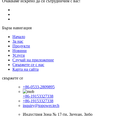
Очакваме искрено да си сътрудничим с вас!
Бърза навигация
Начало
За нас
Продукти
Новини
Услуги
Случай на приложение
Свържете се с нас
Карта на сайта
свържете се
+86-0533-2809895
+86-19153327338
+86-19153327338
inquiry@topower.tech
Индустрия Зона № 17-ти, Зичуан, Зибо